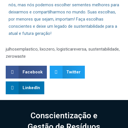
nós, mas nós podemos escolher sementes melhores para
deixarmos e compartilharmos no mundo. Suas escolhas,
por menores que sejam, importam! Faça escolhas
conscientes e deixe um legado de sustentabilidade para a
atual e futura geração!
julhosemplastico
,
lixozero
,
logisticareversa
,
sustentabilidade
,
zerowaste
Facebook
Twitter
LinkedIn
Conscientização e
Gestão de Resíduos