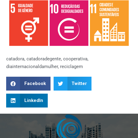
catadora
,
catadoradegente
,
cooperativa
,
diainternacionaldamulher
,
reciclagem
Facebook
Twitter
LinkedIn