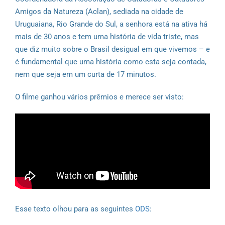
Amigos da Natureza (Aclan), sediada na cidade de
Uruguaiana, Rio Grande do Sul, a senhora está na ativa há
mais de 30 anos e tem uma história de vida triste, mas
que diz muito sobre o Brasil desigual em que vivemos – e
é fundamental que uma história como esta seja contada,
nem que seja em um curta de 17 minutos.
O filme ganhou vários prêmios e merece ser visto:
Esse texto olhou para as seguintes
ODS
: